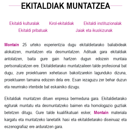
EKITALDIAK MUNTATZEA
Ekitaldi kulturalak
Kirol-ekitaldiak
Ekitaldi instituzionalak
Ekitaldi pribatuak
Jaiak eta ikuskizunak
Montain
25 urteko esperientzia dugu ekitaldietarako baliabideak
alokatzen, muntatzen eta desmuntatzen. Adituak gara ekitaldiak
antolatzen, baita gure gain hartzen dugun edozein muntaia
pertsonalizatzen ere. Ekitaldietarako muntatzaileen talde profesional bat
dugu, zure proiektuaren xehetasun bakoitzarekin lagunduko dizuna,
proiektuaren tamaina edozein dela ere. Esan iezaguzu zer behar duzun
eta neurrirako irtenbide bat eskainiko dizugu.
Ekitaldiak muntatzen dituen enpresa bermeduna gara. Ekitaldietarako
egiturak muntatu eta desmuntatzeko baimen eta homologazio guztiak
betetzen ditugu. Gure talde kualifikatuari esker,
Montain
materiala
kargatu eta muntatzeko lanetatik hasi eta ekitaldietarako diseinuaz eta
eszenografiaz ere arduratzen gara.